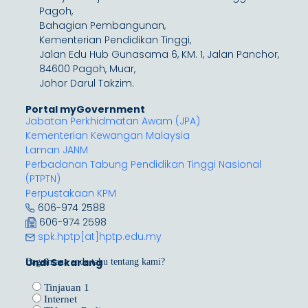
Pagoh,
Bahagian Pembangunan,
Kementerian Pendidikan Tinggi,
Jalan Edu Hub Gunasama 6, KM. 1, Jalan Panchor,
84600 Pagoh, Muar,
Johor Darul Takzim.
Portal myGovernment
Jabatan Perkhidmatan Awam (JPA)
Kementerian Kewangan Malaysia
Laman JANM
Perbadanan Tabung Pendidikan Tinggi Nasional
(PTPTN)
Perpustakaan KPM
606-974 2588
606-974 2598
spk.hptp[at]hptp.edu.my
Undi Sekarang
Bagaimana anda tahu tentang kami?
Tinjauan 1
Internet