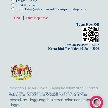
TV atau Radio
Surat Khabar
Ingin Tahu (untuk penyelidikan/pembelajaran)
Lihat Keputusan
Scan Kod QR
Jumlah Pelawat:
56122
Kemaskini Terakhir: 10 Julai 2026
Penafian
|
Dasar Privasi
|
Dasar Keselamatan
|
Terma
& Syarat
|
Jawatankuasa Portal
|
Peta Laman
Hak Cipta Terpelihara © 2025 Portal Rasmi Hab
Pendidikan Tinggi Pagoh, Kementerian Pendidikan
Tinggi.