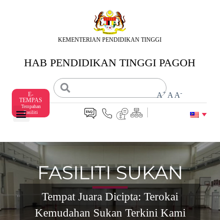
S
k
i
p
KEMENTERIAN PENDIDIKAN TINGGI
t
o
HAB PENDIDIKAN TINGGI PAGOH
c
o
n
t
+
-
E-
A
A
A
e
TEMPAS
n
Tempahan
Fasiliti
t
FASILITI SUKAN
Tempat Juara Dicipta: Terokai
Kemudahan Sukan Terkini Kami