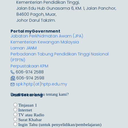
Kementerian Pendidikan Tinggi,
Jalan Edu Hub Gunasama 6, KM. 1, Jalan Panchor,
84600 Pagoh, Muar,
Johor Darul Takzim.
Portal myGovernment
Jabatan Perkhidmatan Awam (JPA)
Kementerian Kewangan Malaysia
Laman JANM
Perbadanan Tabung Pendidikan Tinggi Nasional
(PTPTN)
Perpustakaan KPM
606-974 2588
606-974 2598
spk.hptp[at]hptp.edu.my
Undi Sekarang
Bagaimana anda tahu tentang kami?
Tinjauan 1
Internet
TV atau Radio
Surat Khabar
Ingin Tahu (untuk penyelidikan/pembelajaran)