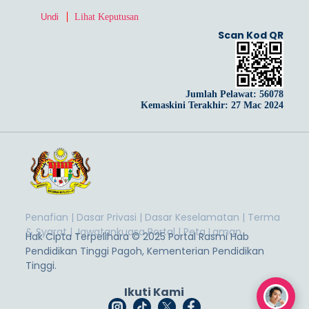
Lihat Keputusan
Scan Kod QR
Jumlah Pelawat:
56078
Kemaskini Terakhir: 27 Mac 2024
Penafian
|
Dasar Privasi
|
Dasar Keselamatan
|
Terma
& Syarat
|
Jawatankuasa Portal
|
Peta Laman
Hak Cipta Terpelihara © 2025 Portal Rasmi Hab
Pendidikan Tinggi Pagoh, Kementerian Pendidikan
Tinggi.
Ikuti Kami