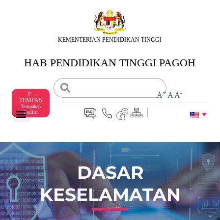
S
k
i
p
KEMENTERIAN PENDIDIKAN TINGGI
t
o
HAB PENDIDIKAN TINGGI PAGOH
c
o
n
t
+
-
E-
A
A
A
e
TEMPAS
n
Tempahan
Fasiliti
t
DASAR
KESELAMATAN