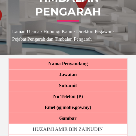
PENGARAH
Laman Utama
›
Hubungi Kami
›
Direktori Pegawai
›
Pejabat Pengarah dan Timbalan Pengarah
Nama Penyandang
Jawatan
Sub-unit
No Telefon (P)
Emel (@mohe.gov.my)
Gambar
HUZAIMI AMIR BIN ZAINUDIN