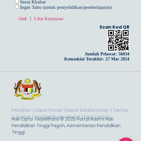
Surat Khabar
Ingin Tahu (untuk penyelidikan/pembelajaran)
Lihat Keputusan
Scan Kod QR
Jumlah Pelawat:
56034
Kemaskini Terakhir: 27 Mac 2024
Penafian
|
Dasar Privasi
|
Dasar Keselamatan
|
Terma
& Syarat
|
Jawatankuasa Portal
|
Peta Laman
Hak Cipta Terpelihara © 2025 Portal Rasmi Hab
Pendidikan Tinggi Pagoh, Kementerian Pendidikan
Tinggi.