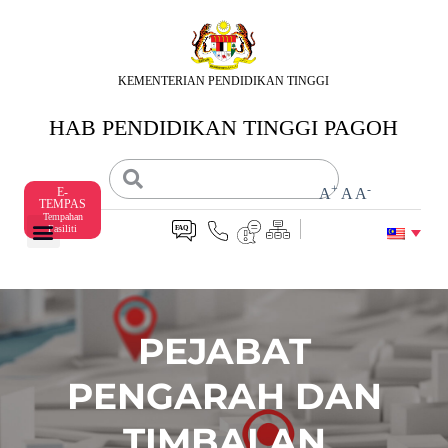
S
k
i
p
KEMENTERIAN PENDIDIKAN TINGGI
t
o
HAB PENDIDIKAN TINGGI PAGOH
c
o
n
t
+
-
E-
A
A
A
e
TEMPAS
n
Tempahan
Fasiliti
t
PEJABAT
PENGARAH DAN
TIMBALAN