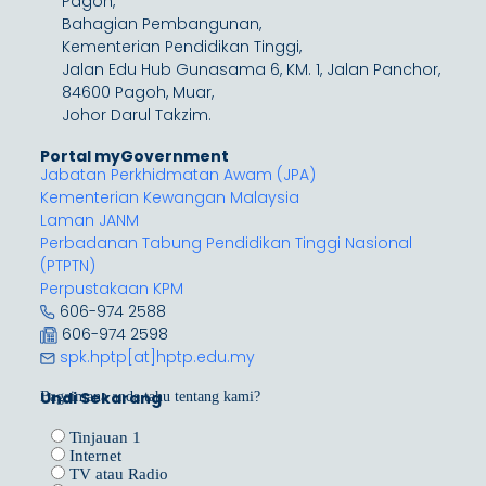
Pagoh,
Bahagian Pembangunan,
Kementerian Pendidikan Tinggi,
Jalan Edu Hub Gunasama 6, KM. 1, Jalan Panchor,
84600 Pagoh, Muar,
Johor Darul Takzim.
Portal myGovernment
Jabatan Perkhidmatan Awam (JPA)
Kementerian Kewangan Malaysia
Laman JANM
Perbadanan Tabung Pendidikan Tinggi Nasional
(PTPTN)
Perpustakaan KPM
606-974 2588
606-974 2598
spk.hptp[at]hptp.edu.my
Undi Sekarang
Bagaimana anda tahu tentang kami?
Tinjauan 1
Internet
TV atau Radio