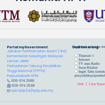
Portal myGovernment
Undi Sekarang
Bagaimana anda tahu te
Jabatan Perkhidmatan Awam (JPA)
Kementerian Kewangan Malaysia
Tinjauan 1
Internet
Laman JANM
TV atau Radio
Perbadanan Tabung Pendidikan
Surat Khabar
Tinggi Nasional (PTPTN)
Ingin Tahu (untuk
Perpustakaan KPM
penyelidikan/pembel
606-974 2588
Lihat Keput
606-974 2598
spk.hptp[at]hptp.edu.my