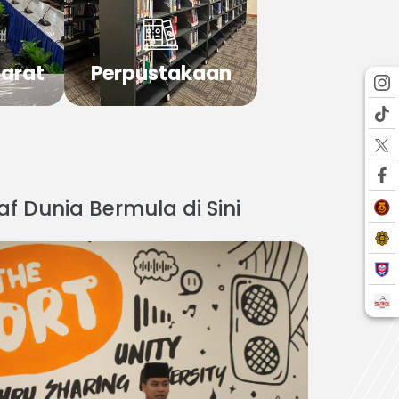
uarat
Perpustakaan
 Dunia Bermula di Sini