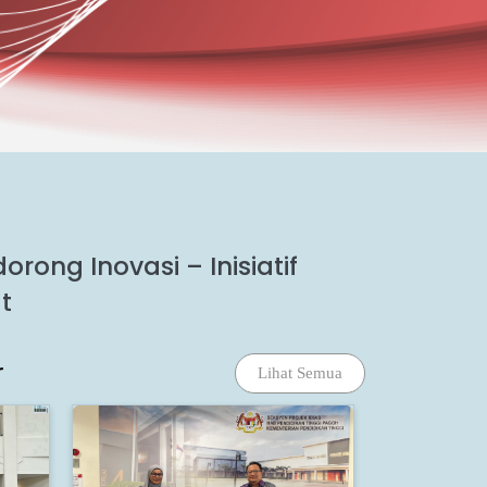
ong Inovasi – Inisiatif
t
r
Lihat Semua