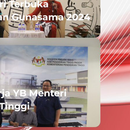
ri Terbuka
an Gunasama 2024
ja YB Menteri
Tinggi