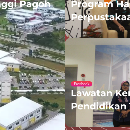
nggi Pagoh
Program Ha
Perpustaka
Facebook
Lawatan Ker
Pendidikan 