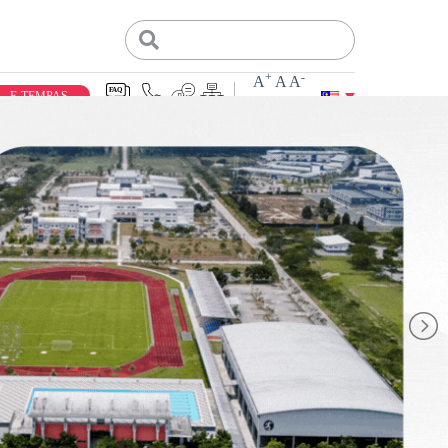
+
-
A
A
A
E-TEMPAS
Tempahan Fasiliti