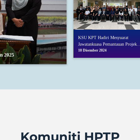
KSU KPT Hadiri Mesyuarat
Jawatankuasa Pemantauan Projek
10 Disember 2024
(PMC) Dan Lawatan Kerja Ke SP
n 2025
HPTP
Komuniti HPTP