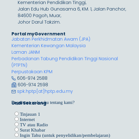
Kementerian Pendidikan Tinggi,
Jalan Edu Hub Gunasama 6, KM. 1, Jalan Panchor,
84600 Pagoh, Muar,
Johor Darul Takzim.
Portal myGovernment
Jabatan Perkhidmatan Awam (JPA)
Kementerian Kewangan Malaysia
Laman JANM
Perbadanan Tabung Pendidikan Tinggi Nasional
(PTPTN)
Perpustakaan KPM
606-974 2588
606-974 2598
spk.hptp[at]hptp.edu.my
Undi Sekarang
Bagaimana anda tahu tentang kami?
Tinjauan 1
Internet
TV atau Radio
Surat Khabar
Ingin Tahu (untuk penyelidikan/pembelajaran)