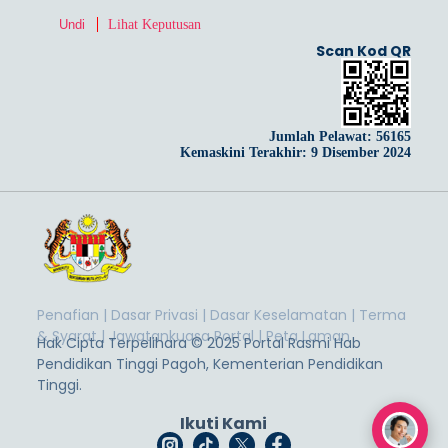
Lihat Keputusan
Scan Kod QR
Jumlah Pelawat:
56165
Kemaskini Terakhir: 9 Disember 2024
Penafian
|
Dasar Privasi
|
Dasar Keselamatan
|
Terma
& Syarat
|
Jawatankuasa Portal
|
Peta Laman
Hak Cipta Terpelihara © 2025 Portal Rasmi Hab
Pendidikan Tinggi Pagoh, Kementerian Pendidikan
Tinggi.
Ikuti Kami