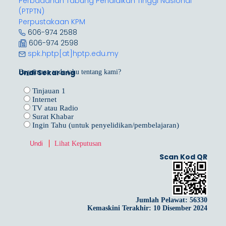
Perbadanan Tabung Pendidikan Tinggi Nasional
(PTPTN)
Perpustakaan KPM
606-974 2588
606-974 2598
spk.hptp[at]hptp.edu.my
Undi Sekarang
Bagaimana anda tahu tentang kami?
Tinjauan 1
Internet
TV atau Radio
Surat Khabar
Ingin Tahu (untuk penyelidikan/pembelajaran)
Lihat Keputusan
Scan Kod QR
Jumlah Pelawat:
56330
Kemaskini Terakhir: 10 Disember 2024