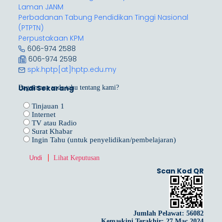
Laman JANM
Perbadanan Tabung Pendidikan Tinggi Nasional
(PTPTN)
Perpustakaan KPM
606-974 2588
606-974 2598
spk.hptp[at]hptp.edu.my
Undi Sekarang
Bagaimana anda tahu tentang kami?
Tinjauan 1
Internet
TV atau Radio
Surat Khabar
Ingin Tahu (untuk penyelidikan/pembelajaran)
Lihat Keputusan
Scan Kod QR
Jumlah Pelawat:
56082
Kemaskini Terakhir: 27 Mac 2024