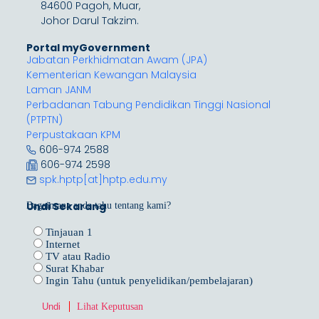
84600 Pagoh, Muar,
Johor Darul Takzim.
Portal myGovernment
Jabatan Perkhidmatan Awam (JPA)
Kementerian Kewangan Malaysia
Laman JANM
Perbadanan Tabung Pendidikan Tinggi Nasional
(PTPTN)
Perpustakaan KPM
606-974 2588
606-974 2598
spk.hptp[at]hptp.edu.my
Undi Sekarang
Bagaimana anda tahu tentang kami?
Tinjauan 1
Internet
TV atau Radio
Surat Khabar
Ingin Tahu (untuk penyelidikan/pembelajaran)
Lihat Keputusan