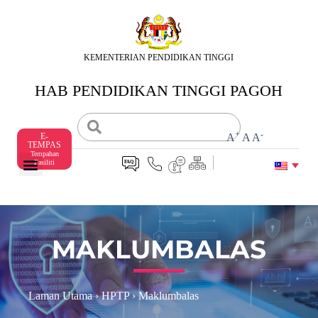
S
k
i
p
KEMENTERIAN PENDIDIKAN TINGGI
t
o
HAB PENDIDIKAN TINGGI PAGOH
c
o
n
t
+
-
E-
A
A
A
e
TEMPAS
n
Tempahan
Fasiliti
t
MAKLUMBALAS
Laman Utama
›
HPTP
›
Maklumbalas