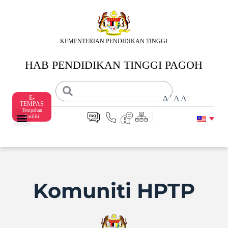
S
k
i
p
KEMENTERIAN PENDIDIKAN TINGGI
t
o
HAB PENDIDIKAN TINGGI PAGOH
c
o
n
t
+
-
E-
A
A
A
e
TEMPAS
n
Tempahan
Fasiliti
t
Komuniti HPTP